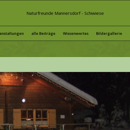
Naturfreunde Mannersdorf - Schiwiese
anstaltungen
alle Beiträge
Wissenwertes
Bildergallerie