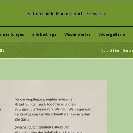
Naturfreunde Mannersdorf - Schiwiese
anstaltungen
alle Beiträge
Wissenwertes
Bildergallerie
um
Du bist hier:
Startse