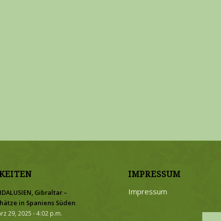
KEITEN
IMPRESSUM
Impressum
DALUSIEN, Gibraltar –
hätze in Spaniens Süden
rz 29, 2025 - 4:02 p.m.