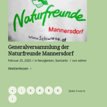
Generalversammlung der
Naturfreunde Mannersdorf
/
/
Februar 25, 2020
in
Neuigkeiten
,
Startseite
von
admin
Weiterlesen
«
‹
3
4
5
6
Seite 5 von 6
›